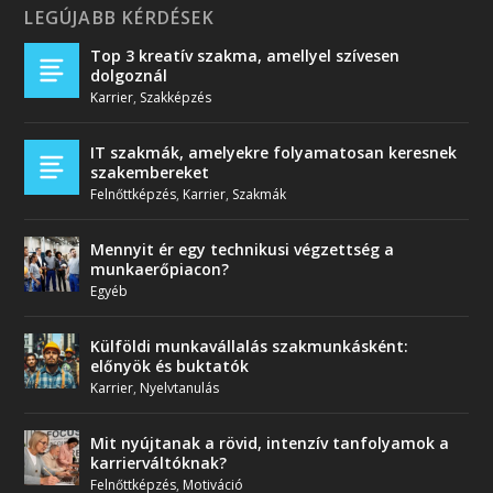
LEGÚJABB KÉRDÉSEK
Top 3 kreatív szakma, amellyel szívesen
dolgoznál
Karrier
,
Szakképzés
IT szakmák, amelyekre folyamatosan keresnek
szakembereket
Felnőttképzés
,
Karrier
,
Szakmák
Mennyit ér egy technikusi végzettség a
munkaerőpiacon?
Egyéb
Külföldi munkavállalás szakmunkásként:
előnyök és buktatók
Karrier
,
Nyelvtanulás
Mit nyújtanak a rövid, intenzív tanfolyamok a
karrierváltóknak?
Felnőttképzés
,
Motiváció