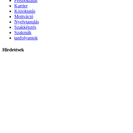
Felsőoktatás
Karrier
Közoktatás
Motiváció
Nyelvtanulás
Szakképzés
Szakmák
tanfolyamok
Hirdetések