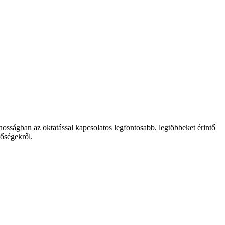
osságban az oktatással kapcsolatos legfontosabb, legtöbbeket érintő
tőségekről.