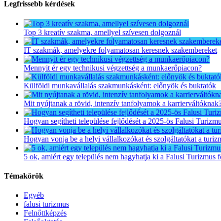
Legfrissebb kérdések
Top 3 kreatív szakma, amellyel szívesen dolgoznál
IT szakmák, amelyekre folyamatosan keresnek szakembereket
Mennyit ér egy technikusi végzettség a munkaerőpiacon?
Külföldi munkavállalás szakmunkásként: előnyök és buktatók
Mit nyújtanak a rövid, intenzív tanfolyamok a karrierváltóknak
Hogyan segítheti települése fejlődését a 2025-ös Falusi Turizm
Hogyan vonja be a helyi vállalkozókat és szolgáltatókat a turiz
5 ok, amiért egy település nem hagyhatja ki a Falusi Turizmus f
Témakörök
Egyéb
falusi turizmus
Felnőttképzés