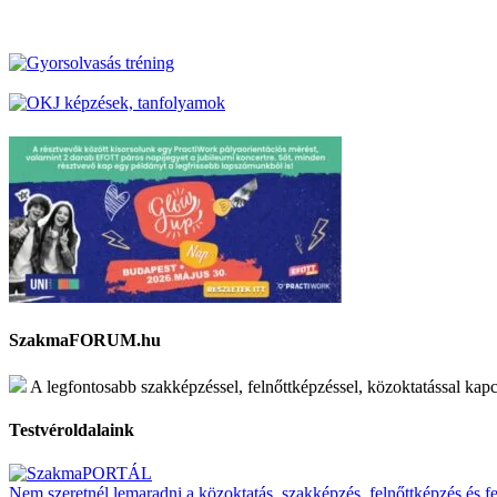
SzakmaFORUM.hu
A legfontosabb szakképzéssel, felnőttképzéssel, közoktatással kap
Testvéroldalaink
Nem szeretnél lemaradni a közoktatás, szakképzés, felnőttképzés és fel