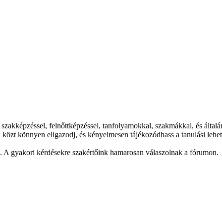
akképzéssel, felnőttképzéssel, tanfolyamokkal, szakmákkal, és általán
k közt könnyen eligazodj, és kényelmesen tájékozódhass a tanulási lehe
k. A gyakori kérdésekre szakértőink hamarosan válaszolnak a fórumon.