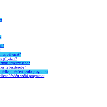
?
us pályázat?
mus fejlesztésébe?
ellendítéséért szóló programot