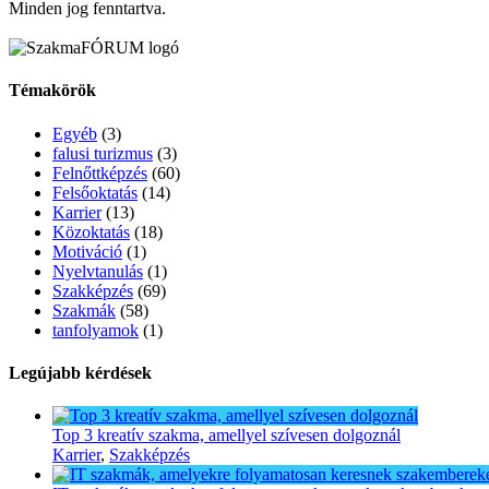
Minden jog fenntartva.
Témakörök
Egyéb
(3)
falusi turizmus
(3)
Felnőttképzés
(60)
Felsőoktatás
(14)
Karrier
(13)
Közoktatás
(18)
Motiváció
(1)
Nyelvtanulás
(1)
Szakképzés
(69)
Szakmák
(58)
tanfolyamok
(1)
Legújabb kérdések
Top 3 kreatív szakma, amellyel szívesen dolgoznál
Karrier
,
Szakképzés