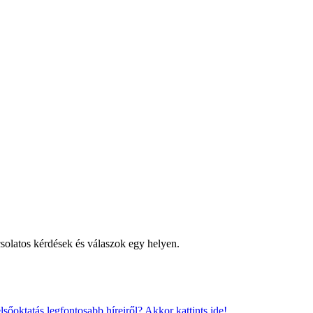
csolatos kérdések és válaszok egy helyen.
sőoktatás legfontosabb híreiről? Akkor kattints ide!