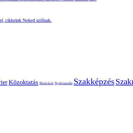
l, cikkeink Neked szólnak.
Szakképzés
Szak
Közoktatás
ier
Motiváció
Nyelvtanulás