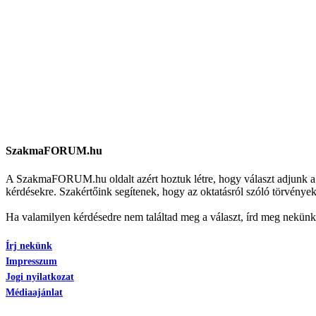
SzakmaFORUM.hu
A SzakmaFORUM.hu oldalt azért hoztuk létre, hogy választ adjunk a sz
kérdésekre. Szakértőink segítenek, hogy az oktatásról szóló törvénye
Ha valamilyen kérdésedre nem találtad meg a választ, írd meg nekün
Írj nekünk
Impresszum
Jogi nyilatkozat
Médiaajánlat