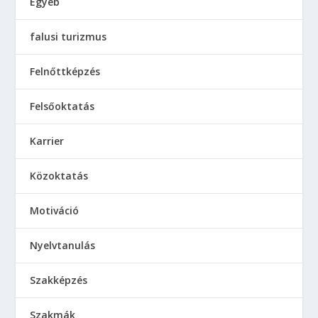
Egyéb
falusi turizmus
Felnőttképzés
Felsőoktatás
Karrier
Közoktatás
Motiváció
Nyelvtanulás
Szakképzés
Szakmák